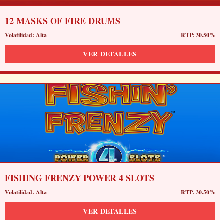
12 MASKS OF FIRE DRUMS
Volatilidad: Alta
RTP: 30.50%
VER DETALLES
FISHING FRENZY POWER 4 SLOTS
Volatilidad: Alta
RTP: 30.50%
VER DETALLES