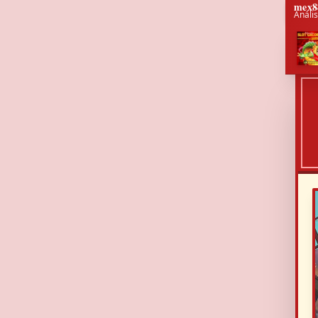
mex8
Anális