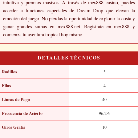
intuitiva y premios masivos. A través de mex888 casino, puedes
acceder a funciones especiales de Dream Drop que elevan la
emoción del juego. No pierdas la oportunidad de explorar la costa y
ganar grandes sumas en mex888.net. Regístrate en mex888 y
comienza tu aventura tropical hoy mismo.
DETALLES TÉCNICOS
Rodillos
5
Filas
4
Líneas de Pago
40
Frecuencia de Acierto
96.2%
Giros Gratis
10