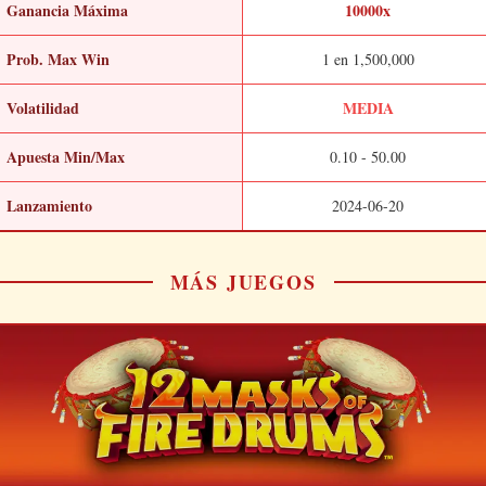
Ganancia Máxima
10000x
Prob. Max Win
1 en 1,500,000
Volatilidad
MEDIA
Apuesta Min/Max
0.10 - 50.00
Lanzamiento
2024-06-20
MÁS JUEGOS