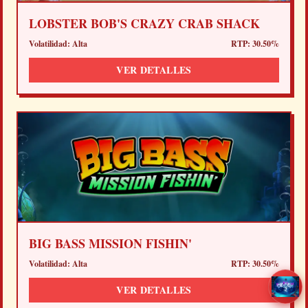
LOBSTER BOB'S CRAZY CRAB SHACK
Volatilidad: Alta
RTP: 30.50%
VER DETALLES
BIG BASS MISSION FISHIN'
Volatilidad: Alta
RTP: 30.50%
VER DETALLES