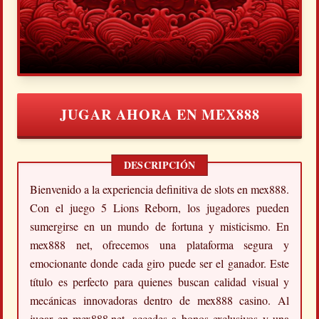
JUGAR AHORA EN MEX888
DESCRIPCIÓN
Bienvenido a la experiencia definitiva de slots en mex888.
Con el juego 5 Lions Reborn, los jugadores pueden
sumergirse en un mundo de fortuna y misticismo. En
mex888 net, ofrecemos una plataforma segura y
emocionante donde cada giro puede ser el ganador. Este
título es perfecto para quienes buscan calidad visual y
mecánicas innovadoras dentro de mex888 casino. Al
jugar en mex888.net, accedes a bonos exclusivos y una