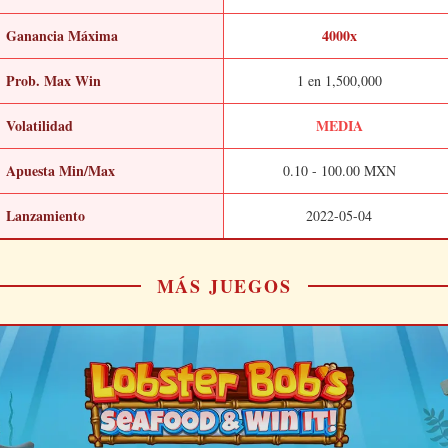
Ganancia Máxima
4000x
Prob. Max Win
1 en 1,500,000
Volatilidad
MEDIA
Apuesta Min/Max
0.10 - 100.00 MXN
Lanzamiento
2022-05-04
MÁS JUEGOS