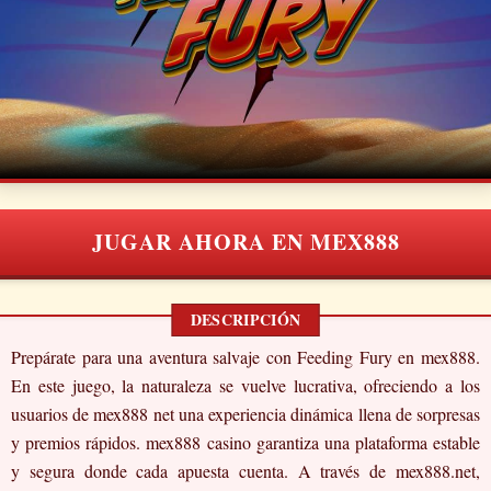
JUGAR AHORA EN MEX888
DESCRIPCIÓN
Prepárate para una aventura salvaje con Feeding Fury en mex888.
En este juego, la naturaleza se vuelve lucrativa, ofreciendo a los
usuarios de mex888 net una experiencia dinámica llena de sorpresas
y premios rápidos. mex888 casino garantiza una plataforma estable
y segura donde cada apuesta cuenta. A través de mex888.net,