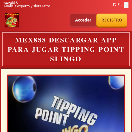
mex888
País
Análisis experto y slots retro
Acceder
REGISTRO
MEX888 DESCARGAR APP
PARA JUGAR TIPPING POINT
SLINGO