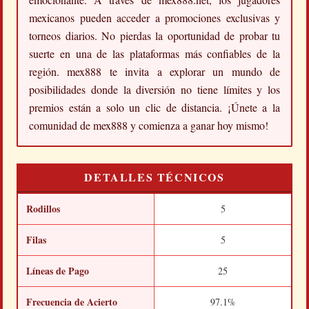
mexicanos pueden acceder a promociones exclusivas y
torneos diarios. No pierdas la oportunidad de probar tu
suerte en una de las plataformas más confiables de la
región. mex888 te invita a explorar un mundo de
posibilidades donde la diversión no tiene límites y los
premios están a solo un clic de distancia. ¡Únete a la
comunidad de mex888 y comienza a ganar hoy mismo!
DETALLES TÉCNICOS
Rodillos
5
Filas
5
Líneas de Pago
25
Frecuencia de Acierto
97.1%