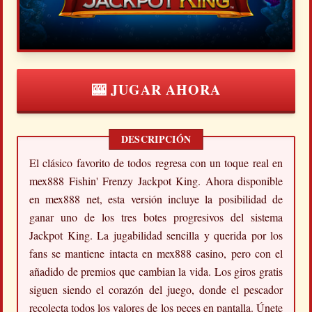
🎰 JUGAR AHORA
DESCRIPCIÓN
El clásico favorito de todos regresa con un toque real en
mex888 Fishin' Frenzy Jackpot King. Ahora disponible
en mex888 net, esta versión incluye la posibilidad de
ganar uno de los tres botes progresivos del sistema
Jackpot King. La jugabilidad sencilla y querida por los
fans se mantiene intacta en mex888 casino, pero con el
añadido de premios que cambian la vida. Los giros gratis
siguen siendo el corazón del juego, donde el pescador
recolecta todos los valores de los peces en pantalla. Únete