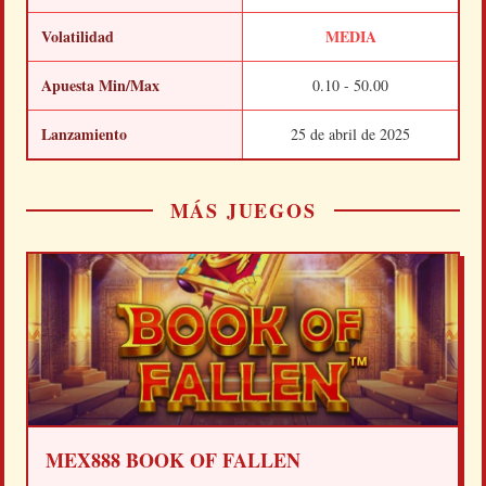
Volatilidad
MEDIA
Apuesta Min/Max
0.10 - 50.00
Lanzamiento
25 de abril de 2025
MÁS JUEGOS
MEX888 BOOK OF FALLEN