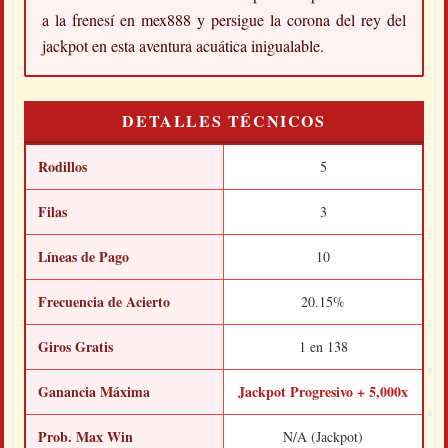
a la frenesí en mex888 y persigue la corona del rey del
jackpot en esta aventura acuática inigualable.
DETALLES TÉCNICOS
Rodillos
5
Filas
3
Líneas de Pago
10
Frecuencia de Acierto
20.15%
Giros Gratis
1 en 138
Ganancia Máxima
Jackpot Progresivo + 5,000x
Prob. Max Win
N/A (Jackpot)