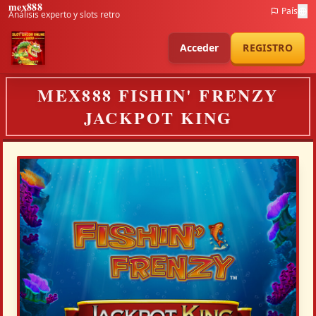
mex888
País
Análisis experto y slots retro
Acceder
REGISTRO
MEX888 FISHIN' FRENZY
JACKPOT KING