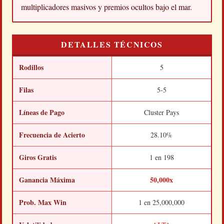
multiplicadores masivos y premios ocultos bajo el mar.
DETALLES TÉCNICOS
Rodillos
5
Filas
5-5
Líneas de Pago
Cluster Pays
Frecuencia de Acierto
28.10%
Giros Gratis
1 en 198
Ganancia Máxima
50,000x
Prob. Max Win
1 en 25,000,000