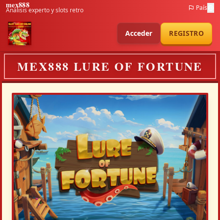
mex888
País
Análisis experto y slots retro
Acceder
REGISTRO
MEX888 LURE OF FORTUNE