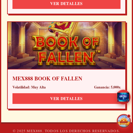
VER DETALLES
MEX888 BOOK OF FALLEN
Volatilidad: Muy Alta
Ganancia: 5,000x
VER DETALLES
© 2025 MEX888. TODOS LOS DERECHOS RESERVADOS.