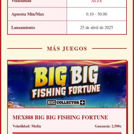
Volatilidad
ALTA
Apuesta Min/Max
0.10 - 50.00
Lanzamiento
25 de abril de 2025
MÁS JUEGOS
MEX888 BIG BIG FISHING FORTUNE
Volatilidad: Media
Ganancia: 2,500x